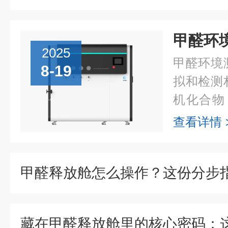
2025
甲醛环境
8-19
拟和检测
机化合物
应用于多
查看详情 
安全性及
用场景：..