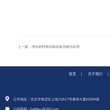
上一篇：
净化材料测试舱设备功能与应用
首页
关于我们
|
|
公司地址：北京市海淀区上地六街17号康得大厦6208A室
公司邮箱：hytdtec@163.com