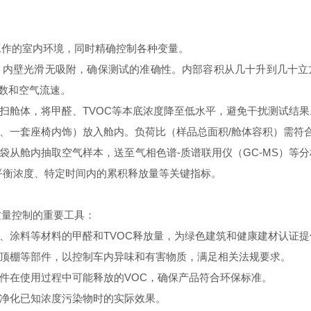
作的室内环境，同时精确控制各种变量。
壁光滑无吸附，确保测试的准确性。内部容积从几十升到几十立
次数和空气流速。
舱体，将甲醛、TVOC等本底浓度降至低水平，避免干扰测试结果
一套座椅内饰）放入舱内。负荷比（样品总面积/舱体容积）需符
舱内抽取空气样本，送至气相色谱-质谱联用仪（GC-MS）等分
平衡浓度、特定时间内的累积释放量等关键指标。
量控制的重要工具：
涂料等材料的甲醛和TVOC释放量，为绿色建筑和健康建材认证提
棚等部件，以控制车内异味和有害物质，满足相关法规要求。
在使用过程中可能释放的VOC，确保产品符合环保标准。
净化已知浓度污染物时的实际效果。